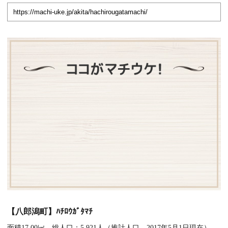
【八郎潟町】ﾊﾁﾛｳｶﾞﾀﾏﾁ
面積17.00㎢ 総人口：5,921人（推計人口 2017年5月1日現在）