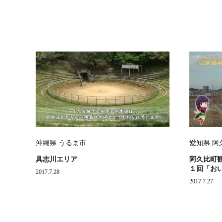
沖縄県 うるま市
愛知県 阿
具志川エリア
阿久比町観
１回「お
2017.7.28
2017.7.27