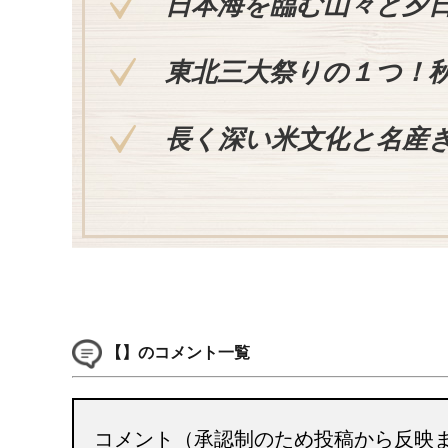
日本海を臨む山々と夕
東北三大祭りの１つ！
長く深い米文化と名産
【】のコメント一覧
コメント（承認制のため投稿から反映