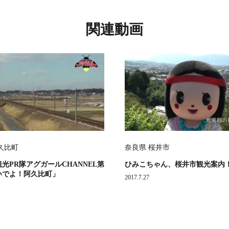
関連動画
久比町
奈良県 桜井市
光PR隊アグガールCHANNEL第
ひみこちゃん、桜井市観光案内！
いでよ！阿久比町」
2017.7.27