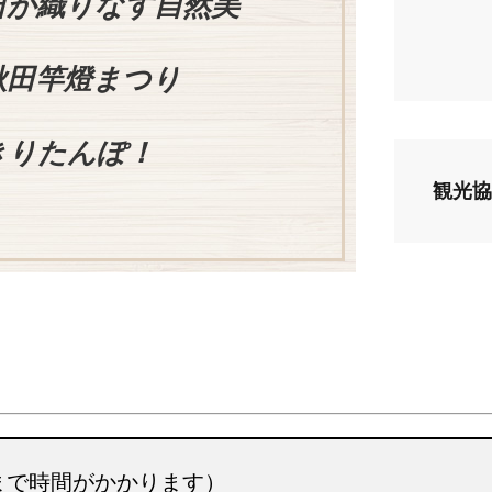
日が織りなす自然美
秋田竿燈まつり
きりたんぽ！
観光協
まで時間がかかります）