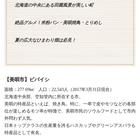
北海道の中央にある田園風景が美しい町
絶品グルメ！米粉パン・美唄焼鳥・とりめし
夏の広大なひまわり畑は必見！
【美唄市】ビバイシ
面積：277.69㎢ 人口：22,543人（2017年3月31日現在）
北海道中央部、空知管内に所在する市。
美唄の特産品といえば、焼き鳥。特に、一串で皮やモツなどの各部
位が楽しめるモツ串が特徴で、美唄市民のソウルフードとして市内
外問わず人気。
日本トップクラスの生産量を誇るハスカップやグリーンアスパラも
特産品として有名。