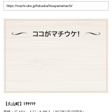
【久山町】ﾋｻﾔﾏﾏﾁ
面積：37.44㎢ 人口：8,496人（2017年5月1日現在）