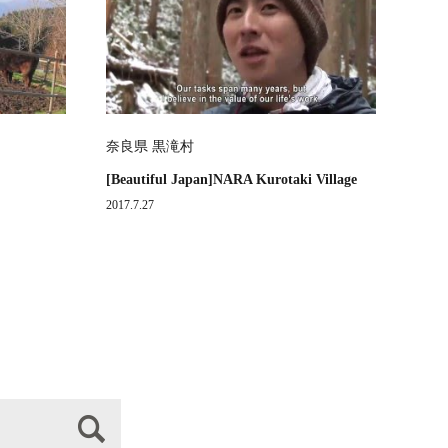
奈良県 黒滝村
[Beautiful Japan]NARA Kurotaki Village
2017.7.27