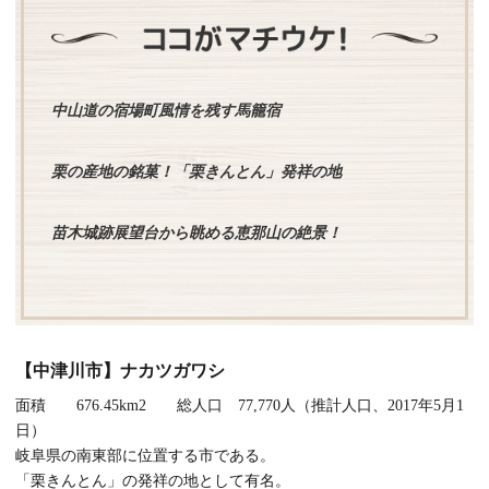
中山道の宿場町風情を残す馬籠宿
栗の産地の銘菓！「栗きんとん」発祥の地
苗木城跡展望台から眺める恵那山の絶景！
【中津川市】ナカツガワシ
面積 676.45km2 総人口 77,770人（推計人口、2017年5月1
日）
岐阜県の南東部に位置する市である。
「栗きんとん」の発祥の地として有名。