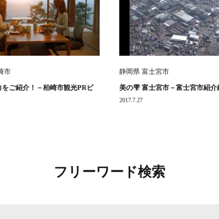
崎市
静岡県 富士宮市
力をご紹介！－柏崎市観光PRビ
美の雫 富士宮市－富士宮市紹介
2017.7.27
フリーワード検索