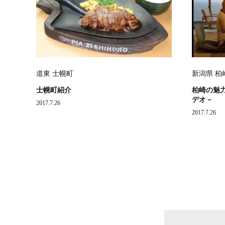
道東 士幌町
新潟県 柏
士幌町紹介
柏崎の魅
デオ－
2017.7.26
2017.7.26