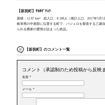
【坂祝町】ｻｶﾎｷﾞﾁｮｳ
面積：12.87 km² 総人口：8,188人（推計人口、2017年5月
岐阜県の中南部に位置する町で、パジェロを製造する三菱
られる農家の愛情が詰まった絶品。
【坂祝町】のコメント一覧
コメント（承認制のため投稿から反映
名前
*
メール
*