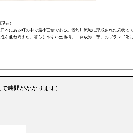
1日現在）
東日本にある町の中で最小面積である。酒匂川流域に形成された扇状地
便性を兼ね備えた、暮らしやすい土地柄。「開成弥一芋」のブランド化
まで時間がかかります）