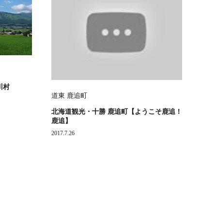
川村
道東 鹿追町
北海道観光・十勝 鹿追町【ようこそ鹿追！
鹿追】
2017.7.26