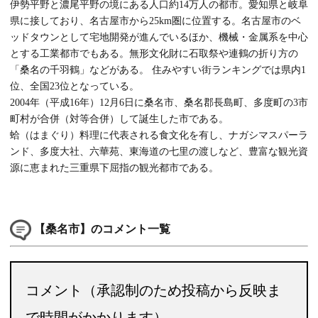
伊勢平野と濃尾平野の境にある人口約14万人の都市。愛知県と岐阜
県に接しており、名古屋市から25km圏に位置する。名古屋市のベ
ッドタウンとして宅地開発が進んでいるほか、機械・金属系を中心
とする工業都市でもある。無形文化財に石取祭や連鶴の折り方の
「桑名の千羽鶴」などがある。 住みやすい街ランキングでは県内1
位、全国23位となっている。
2004年（平成16年）12月6日に桑名市、桑名郡長島町、多度町の3市
町村が合併（対等合併）して誕生した市である。
蛤（はまぐり）料理に代表される食文化を有し、ナガシマスパーラ
ンド、多度大社、六華苑、東海道の七里の渡しなど、豊富な観光資
源に恵まれた三重県下屈指の観光都市である。
【桑名市】のコメント一覧
コメント（承認制のため投稿から反映ま
で時間がかかります）