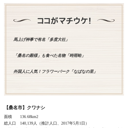
馬上げ神事で有名「多度大社」
「桑名の殿様」も食べた名物「時雨蛤」
外国人に人気！フラワーパーク「なばなの里」
【桑名市】クワナシ
面積 136.68km2
総人口 140,139人（推計人口、2017年5月1日）