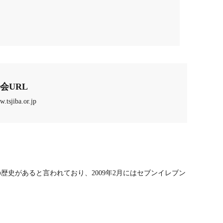
会URL
w.tsjiba.or.jp
史があると言われており、2009年2月にはセブンイレブン