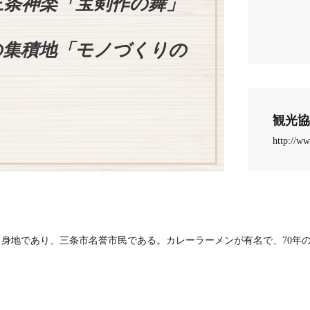
三条神楽「宝剣作の舞」
の集積地「モノづくりの
観光協
http://ww
身地であり、三条市名誉市民である。カレーラーメンが有名で、70年の歴