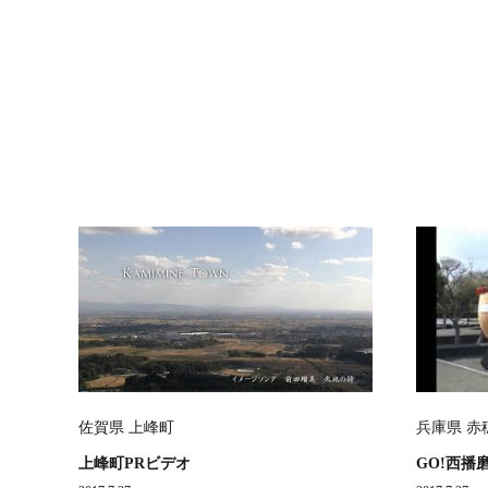
佐賀県 上峰町
兵庫県 赤
上峰町PRビデオ
GO!西播