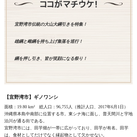
宜野湾市伝統の大山大綱引きを特集！
雄綱と雌綱を持ち上げ集落を巡行！
綱を押し引き、皆が笑顔になる祭り！
【宜野湾市】ギノワンシ
面積：19.80 km² 総人口：96,755人（推計人口、2017年6月1日）
沖縄県本島中南部に位置する市。東シナ海に面し、普天間川と宇地
泊川が通る街である。
宜野湾市には、田芋畑が一帯に広がっており、田芋が有名。田芋
は、食材としてだけでなく縁起物として欠かせない。