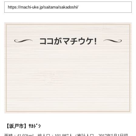
【坂戸市】ｻｶﾄﾞｼ
面積：41.02km² 総人口：101,987人（推計人口 2017年5月1日現