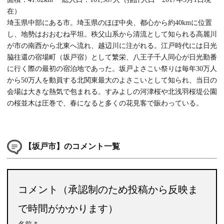
在）
埼玉県中部にある市。埼玉県のほぼ中央、都心から約40kmに位置
し、地勢はおおむね平坦。秩父山系から清流として知られる高麗川
が市の南西から北東へ流れ、越辺川に注がれる。江戸時代には日光
脇往還の宿場町（坂戸宿）として繁栄、八王子千人同心が日光勤番
に行く際の最初の宿泊地であった。坂戸よさこい祭りは毎年30万人
から50万人を動員する北関東最大のよさこいとして知られ、当日の
会場は大きな熱気で包まれる。すみよしの河津桜や北浅羽桜堤公園
の桜並木は圧巻で、春になると多くの花見客で賑わっている。
【坂戸市】のコメント一覧
コメント（承認制のため投稿から反映ま
で時間がかかります）