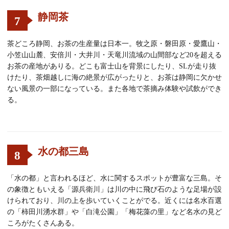
静岡茶
7
茶どころ静岡、お茶の生産量は日本一。牧之原・磐田原・愛鷹山・
小笠山山麓、安倍川・大井川・天竜川流域の山間部など20を超える
お茶の産地がありる。どこも富士山を背景にしたり、SLが走り抜
けたり、茶畑越しに海の絶景が広がったりと、お茶は静岡に欠かせ
ない風景の一部になっている。また各地で茶摘み体験や試飲ができ
る。
水の都三島
8
「水の都」と言われるほど、水に関するスポットが豊富な三島。そ
の象徴ともいえる「源兵衛川」は川の中に飛び石のような足場が設
けられており、川の上を歩いていくことがでる。近くには名水百選
の「柿田川湧水群」や「白滝公園」「梅花藻の里」など名水の見ど
ころがたくさんある。