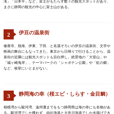
滝」「日本平」など、富士がもたらす数々の観光スポットがあり、
まさに静岡の観光の中心に富士山がある。
伊豆の温泉街
2
修善寺、熱海、伊東、下田…と名湯ぞろいの伊豆の温泉街、文学や
映画の舞台にもなってきた。東京から日帰りで行けることから、温
泉街の近隣には観光スポットも目白押し。絶景地の「大室山」や
「城ヶ崎海岸」、テーマパークの「シャボテン公園」や「虹の郷」
など、枚挙にいとまがない。
静岡海の幸（桜エビ・しらす・金目鯛）
3
相模湾から駿河湾、遠州灘までをもつ静岡県は海の幸にも名物があ
る。駿河湾でしか獲れず、由比漁港と大井川漁港でしか水揚げでき