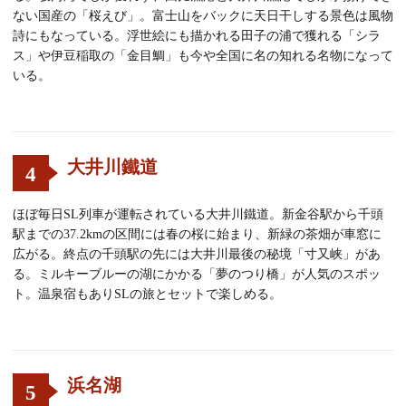
ない国産の「桜えび」。富士山をバックに天日干しする景色は風物
詩にもなっている。浮世絵にも描かれる田子の浦で獲れる「シラ
ス」や伊豆稲取の「金目鯛」も今や全国に名の知れる名物になって
いる。
大井川鐵道
4
ほぼ毎日SL列車が運転されている大井川鐵道。新金谷駅から千頭
駅までの37.2kmの区間には春の桜に始まり、新緑の茶畑が車窓に
広がる。終点の千頭駅の先には大井川最後の秘境「寸又峡」があ
る。ミルキーブルーの湖にかかる「夢のつり橋」が人気のスポッ
ト。温泉宿もありSLの旅とセットで楽しめる。
浜名湖
5