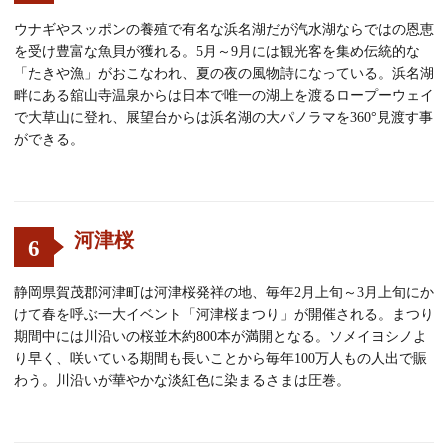
ウナギやスッポンの養殖で有名な浜名湖だが汽水湖ならではの恩恵
を受け豊富な魚貝が獲れる。5月～9月には観光客を集め伝統的な
「たきや漁」がおこなわれ、夏の夜の風物詩になっている。浜名湖
畔にある舘山寺温泉からは日本で唯一の湖上を渡るロープーウェイ
で大草山に登れ、展望台からは浜名湖の大パノラマを360°見渡す事
ができる。
河津桜
6
静岡県賀茂郡河津町は河津桜発祥の地、毎年2月上旬～3月上旬にか
けて春を呼ぶ一大イベント「河津桜まつり」が開催される。まつり
期間中には川沿いの桜並木約800本が満開となる。ソメイヨシノよ
り早く、咲いている期間も長いことから毎年100万人もの人出で賑
わう。川沿いが華やかな淡紅色に染まるさまは圧巻。