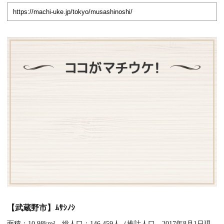
【武蔵野市】ﾑｻｼﾉｼ
面積：10.98km² 総人口：146,459人（推計人口 2017年8月1日現