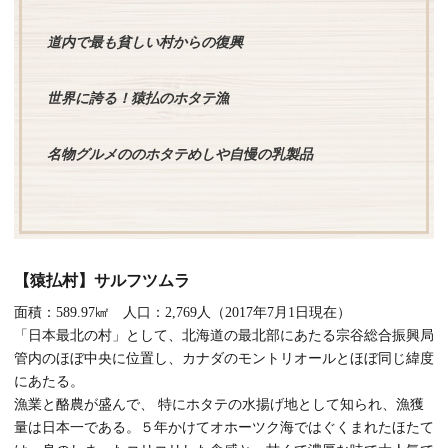
道内で最も貧しい村からの復興
世界に誇る！猿払のホタテ漁
名物グルメののホタテめしや自慢の乳製品
【猿払村】サルフツムラ
面積：589.97㎢ 人口：2,769人（2017年7月1日現在）
「日本最北の村」として、北海道の最北部にあたる宗谷総合振興局
管内のほぼ中央に位置し、カナダのモントリオールとほぼ同じ緯度
にあたる。
漁業と酪農が盛んで、 特にホタテの水揚げ地として知られ、漁獲
量は日本一である。５年かけてオホーツク海ではぐくまれたほたて