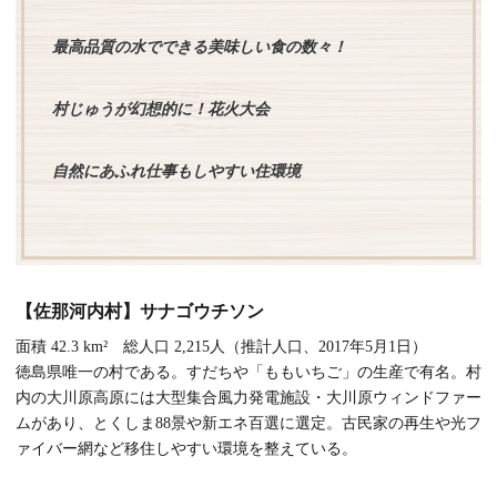
最高品質の水でできる美味しい食の数々！
村じゅうが幻想的に！花火大会
自然にあふれ仕事もしやすい住環境
【佐那河内村】サナゴウチソン
面積 42.3 km² 総人口 2,215人（推計人口、2017年5月1日）
徳島県唯一の村である。すだちや「ももいちご」の生産で有名。村
内の大川原高原には大型集合風力発電施設・大川原ウィンドファー
ムがあり、とくしま88景や新エネ百選に選定。古民家の再生や光フ
ァイバー網など移住しやすい環境を整えている。