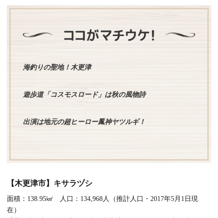
海釣りの聖地！木更津
遊歩道「コスモスロード」は秋の風物詩
出演は地元の超ヒーロー鳳神ヤツルギ！
【木更津市】キサラヅシ
面積：138.95㎢ 人口：134,968人（推計人口・2017年5月1日現
在）