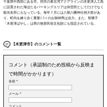
千葉県中西部にある市。同市の東京湾アクアラインの木更津人工島
に設置された海ほたるパーキングエリアは休憩所としてだけでなく
観光名所にもなっている。毎年７月には八剱八幡神社例大祭があ
り、町内を練り歩く重量1.5ｔのお御神輿は迫力。また、祭囃子
「木更津ばやし」は県の無形民俗文化財にも指定されている。
【木更津市】のコメント一覧
コメント（承認制のため投稿から反映ま
で時間がかかります）
名前
*
メール
*
コメント